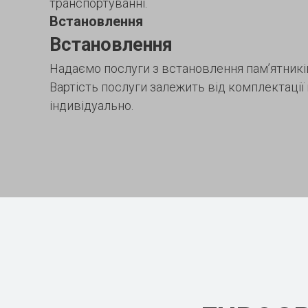
транспортуванні.
Встановлення
Встановлення
Надаємо послуги з встановлення пам’ятників
Вартість послуги залежить від комплектації
індивідуально.