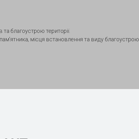
 та благоустрою території.
 пам’ятника, місця встановлення та виду благоустро