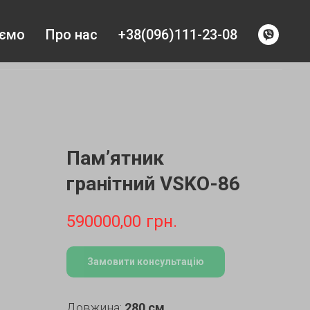
уємо
Про нас
+38(096)111-23-08
Пам’ятник
гранітний VSKO-86
590000,00
грн.
Замовити консультацію
Довжина:
280 см