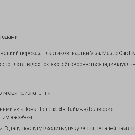
тодами:
ський переказ, пластикові картки Visa, MasterCard, Ma
едоплата, відсоток якої обговорюється індивідуальн
о місця призначення:
акими як «Нова Пошта», «Ін-Тайм», «Делівери»;
тним засобом.
В дану послугу входить упакування деталей пам'ятни