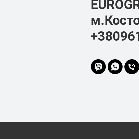
EUROG
м.Косто
+38096