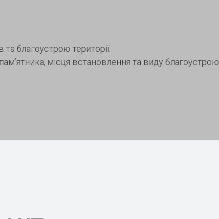
 та благоустрою території.
 пам’ятника, місця встановлення та виду благоустро