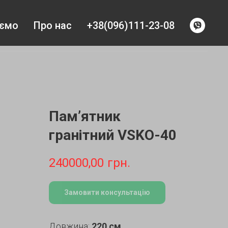
уємо
Про нас
+38(096)111-23-08
Пам’ятник
гранітний VSKO-40
240000,00
грн.
Замовити консультацію
Довжина:
220 см