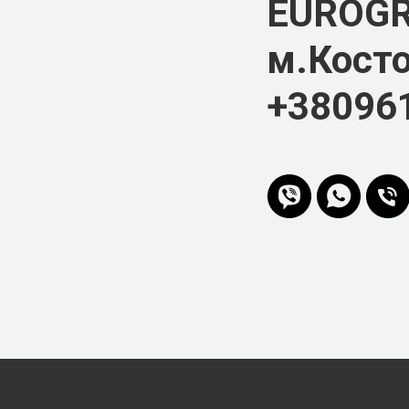
EUROG
м.Косто
+38096