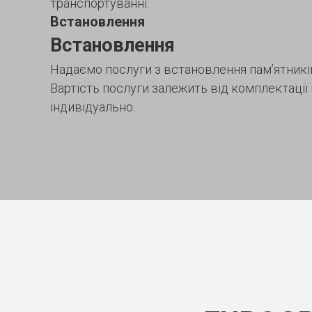
транспортуванні.
Встановлення
Встановлення
Надаємо послуги з встановлення пам’ятників
Вартість послуги залежить від комплектації
індивідуально.