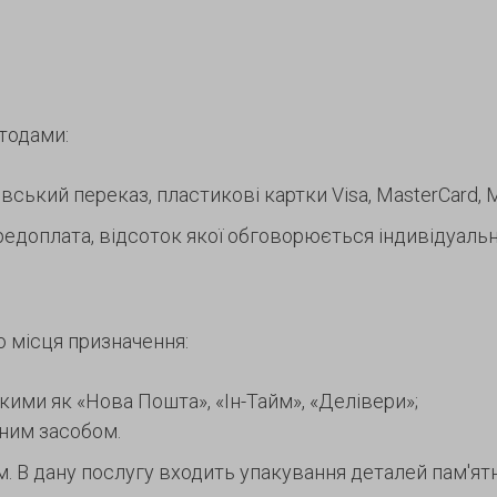
тодами:
ський переказ, пластикові картки Visa, MasterCard, Ma
едоплата, відсоток якої обговорюється індивідуальн
о місця призначення:
акими як «Нова Пошта», «Ін-Тайм», «Делівери»;
тним засобом.
В дану послугу входить упакування деталей пам'ятни