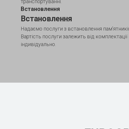
транспортуванні.
Встановлення
Встановлення
Надаємо послуги з встановлення пам’ятників
Вартість послуги залежить від комплектації
індивідуально.