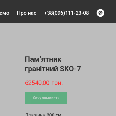
уємо
Про нас
+38(096)111-23-08
Пам’ятник
гранітний SKO-7
62540,00
грн.
Хочу замовити
Довжина:
200 см