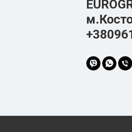
EUROG
м.Косто
+38096