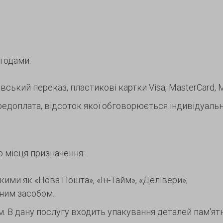
тодами:
ський переказ, пластикові картки Visa, MasterCard, Ma
едоплата, відсоток якої обговорюється індивідуальн
о місця призначення:
акими як «Нова Пошта», «Ін-Тайм», «Делівери»;
тним засобом.
В дану послугу входить упакування деталей пам'ятни