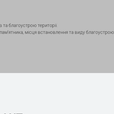
 та благоустрою території.
 пам’ятника, місця встановлення та виду благоустро