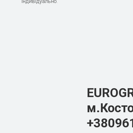
індивідуально.
EUROG
м.Косто
+38096