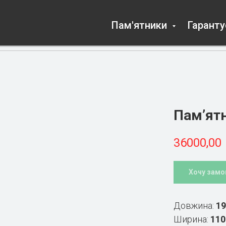
Пам'ятники
Гарант
Пам’ятн
36000,00
Хочу замо
Довжина:
19
Ширина:
110