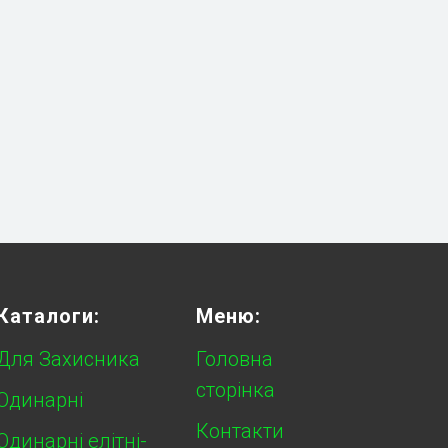
Каталоги:
Меню:
Для Захисника
Головна
сторінка
Одинарні
Контакти
Одинарні елітні-