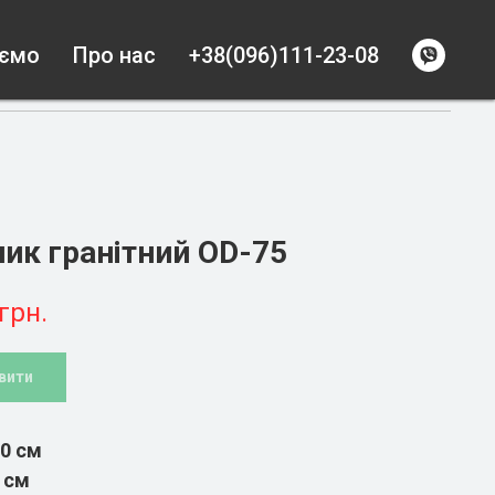
уємо
Про нас
+38(096)111-23-08
ик гранітний OD-75
грн.
вити
0 см
 см