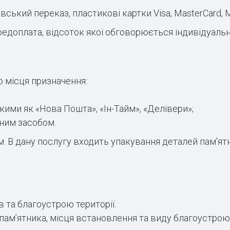
ський переказ, пластикові картки Visa, MasterCard, Ma
едоплата, відсоток якої обговорюється індивідуальн
о місця призначення:
акими як «Нова Пошта», «Ін-Тайм», «Делівери»;
тним засобом.
В дану послугу входить упакування деталей пам'ятни
 та благоустрою території.
 пам’ятника, місця встановлення та виду благоустро