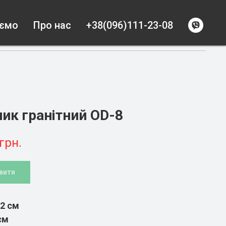
уємо
Про нас
+38(096)111-23-08
ик гранітний OD-8
грн.
вити
2 см
см