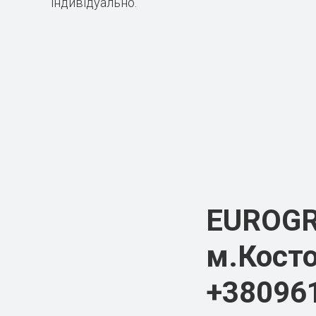
індивідуально.
EUROG
м.Косто
+38096