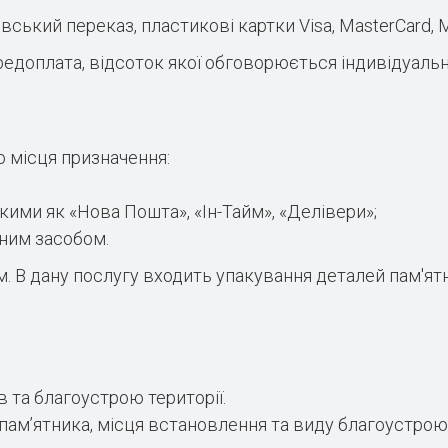
ський переказ, пластикові картки Visa, MasterCard, Ma
едоплата, відсоток якої обговорюється індивідуальн
о місця призначення:
акими як «Нова Пошта», «Ін-Тайм», «Делівери»;
тним засобом.
В дану послугу входить упакування деталей пам'ятни
 та благоустрою території.
 пам’ятника, місця встановлення та виду благоустро