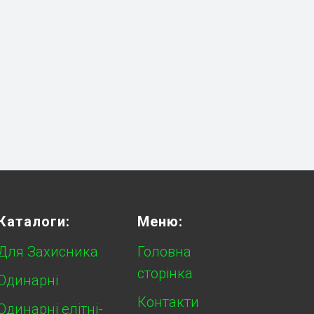
Каталоги:
Меню:
Для Захисника
Головна
сторінка
Одинарні
Контакти
Одинарні елітні-