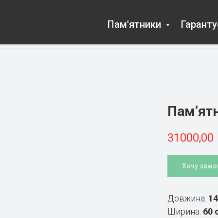
Пам'ятники
Гарант
Пам’ятн
31000,00
Хочу замо
Довжина:
14
Ширина:
60 